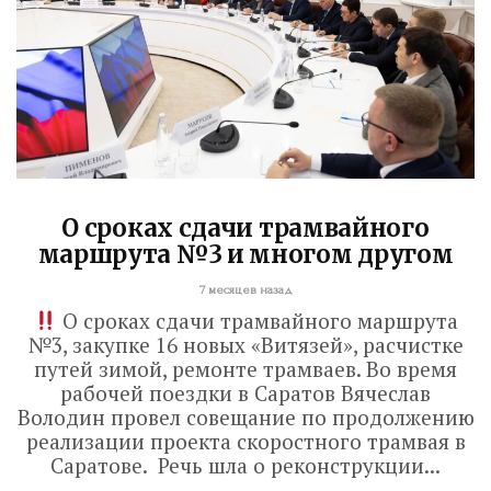
О сроках сдачи трамвайного
маршрута №3 и многом другом
7 месяцев назад
О сроках сдачи трамвайного маршрута
№3, закупке 16 новых «Витязей», расчистке
Володин: 31 августа
путей зимой, ремонте трамваев. Во время
рабочей поездки в Саратов Вячеслав
РАБОТЫ БУДУТ
Володин провел совещание по продолжению
ЗАВЕРШЕНЫ
реализации проекта скоростного трамвая в
Саратове. Речь шла о реконструкции...
5 дней назад