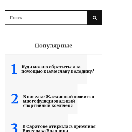
Популярные
1
Куда можно обратиться за
помощью к Вячеславу Володину?
2
В поселке Жасминный появится
многофункциональный
спортивный комплекс
3
В Саратове открылась приемная
Вячеслава Володина