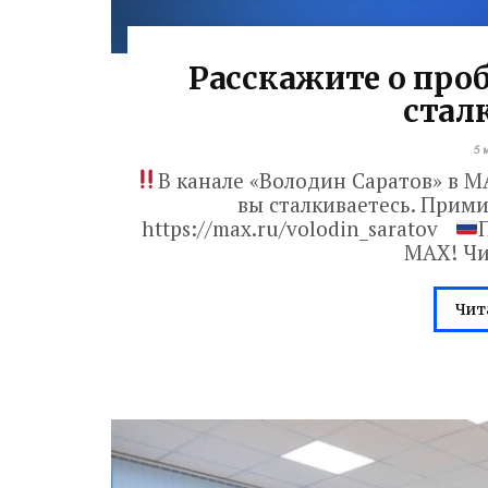
Расскажите о про
стал
5 
В канале «Володин Саратов» в 
вы сталкиваетесь. Прими
https://max.ru/volodin_saratov
МАХ! Чи
Чит