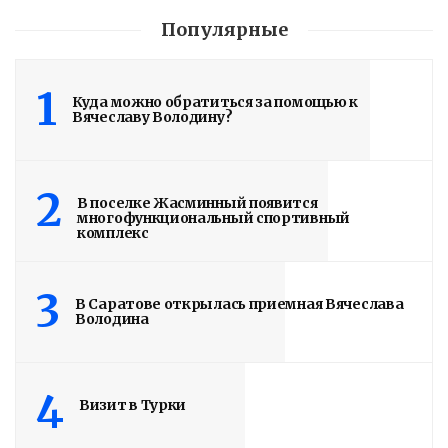
Популярные
1
Куда можно обратиться за помощью к
Вячеславу Володину?
2
В поселке Жасминный появится
многофункциональный спортивный
комплекс
3
В Саратове открылась приемная Вячеслава
Володин: 31 августа
Володина
РАБОТЫ БУДУТ
ЗАВЕРШЕНЫ
4
Визит в Турки
4 дня назад