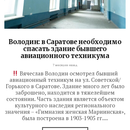
Володин: в Саратове необходимо
спасать здание бывшего
авиационного техникума
7 месяцев назад
Вячеслав Володин осмотрел бывший
авиационный техникум на ул. Советской/
Горького в Саратове. Здание много лет было
заброшено, находится в тяжелейшем
Володин: 31 августа
состоянии. Часть здания является объектом
РАБОТЫ БУДУТ
культурного наследия регионального
значения – «Гимназия женская Мариинская»,
ЗАВЕРШЕНЫ
была построена в 1903-1905 гг....
4 дня назад