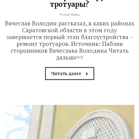
Вячеслав Володин посетил высшее
тротуары?
артиллерийское командное училище в
4 года назад
Саратове. В настоящее время на
Вячеслав Володин рассказал, в каких районах
завершающий этап вышла
Саратовской области в этом году
завершается первый этап благоустройства –
реконструкция крытого бассейна и
ремонт тротуаров. Источник: Паблик
строительство открытого всепогодного
сторонников Вячеслава Володина Читать
стадиона. Задача – сдать объекты до...
дальше>>
Read More
Читать далее