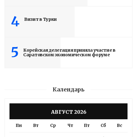
им. Яблочкова СГУ
4
2 недели назад
Визит в Турки
Здание построено в 1900 году
Read More
5
Корейская делегация приняла участие в
Саратовском экономическом форуме
Календарь
АВГУСТ 2026
Пн
Вт
Ср
Чт
Пт
Сб
Вс