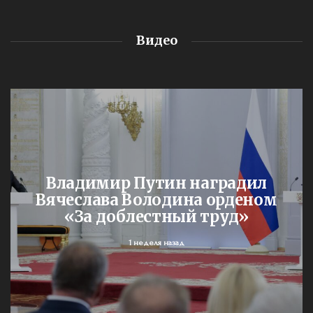
Видео
Владимир Путин наградил
Вячеслава Володина орденом
«За доблестный труд»
1 неделя назад