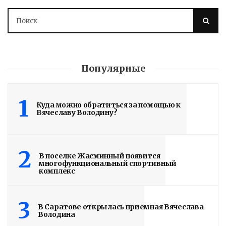
Популярные
1
Куда можно обратиться за помощью к
Вячеславу Володину?
2
В поселке Жасминный появится
многофункциональный спортивный
комплекс
Володин о СПАСЕНИИ
здания колледжа
3
В Саратове открылась приемная Вячеслава
радиоэлектроники
Володина