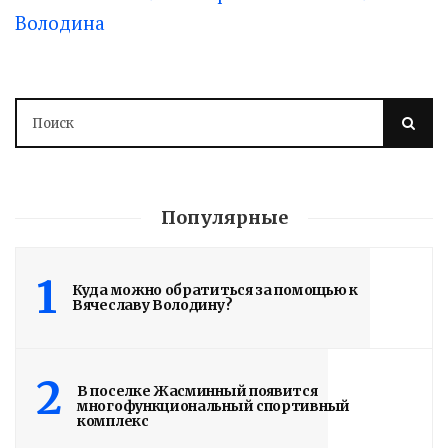
Володина
Володин о СПАСЕНИИ
здания колледжа
Популярные
радиоэлектроники
им. Яблочкова СГУ
1
Куда можно обратиться за помощью к
Вячеславу Володину?
2 недели назад
Здание построено в 1900 году
2
В поселке Жасминный появится
многофункциональный спортивный
Read More
комплекс