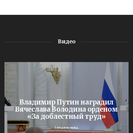
Видео
Владимир Путин наградил
Вячеслава Володина орденом
«За доблестный труд»
1 неделя назад