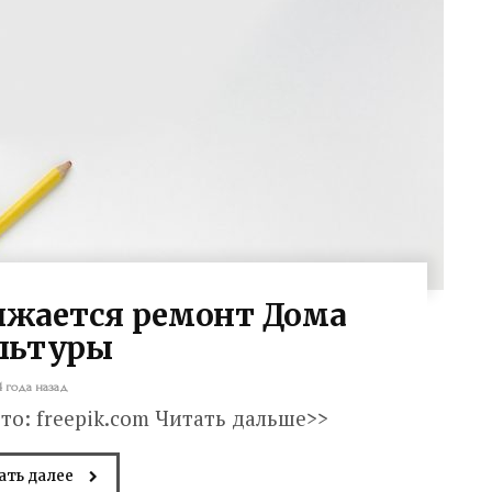
лжается ремонт Дома
льтуры
4 года назад
то: freepik.com Читать дальше>>
ать далее