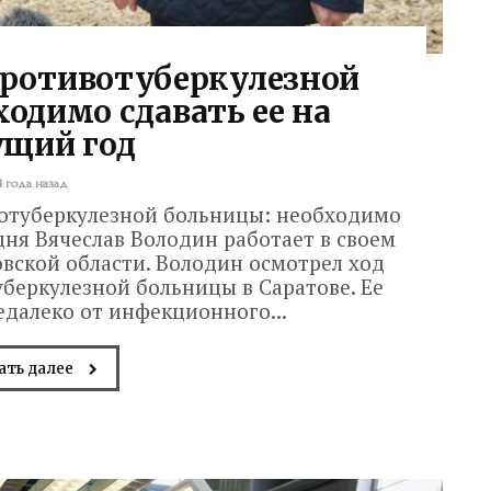
противотуберкулезной
одимо сдавать ее на
ущий год
4 года назад
вотуберкулезной больницы: необходимо
дня Вячеслав Володин работает в своем
вской области. Володин осмотрел ход
беркулезной больницы в Саратове. Ее
едалеко от инфекционного...
ать далее