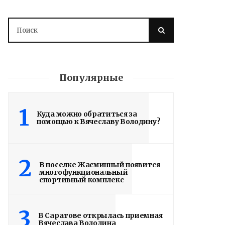
Популярные
1
Куда можно обратиться за
помощью к Вячеславу Володину?
2
В поселке Жасминный появится
многофункциональный
спортивный комплекс
3
В Саратове открылась приемная
Вячеслава Володина