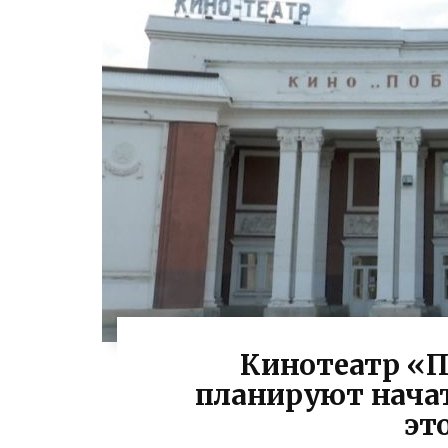
Кинотеатр «П
планируют начат
эт