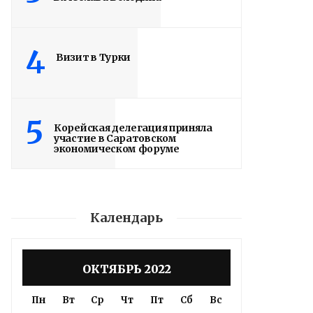
4
Визит в Турки
5
Корейская делегация приняла
участие в Саратовском
экономическом форуме
Календарь
ОКТЯБРЬ 2022
Пн
Вт
Ср
Чт
Пт
Сб
Вс