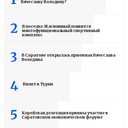
ученические места
Вячеславу Володину?
2 недели назад
Володин: В САРАТОВЕ ДО КОНЦА
2
В поселке Жасминный появится
ГОДА БУДЕТ ВВЕДЕНО 5000 НОВЫХ
многофункциональный спортивный
комплекс
УЧЕНИЧЕСКИХ МЕСТ. Вячеслав Володин
провел совещание в режиме ВКС,
3
посвященное решению накопленной
В Саратове открылась приемная Вячеслава
Володина
проблемы – двухсменного обучения в
школах Саратова. Родители...
4
Визит в Турки
Read More
5
Корейская делегация приняла участие в
Саратовском экономическом форуме