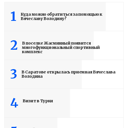
1
Володин: 31 августа
Куда можно обратиться за помощью к
Вячеславу Володину?
РАБОТЫ БУДУТ
ЗАВЕРШЕНЫ
2
В поселке Жасминный появится
многофункциональный спортивный
4 дня назад
комплекс
Подробности в статье!
3
В Саратове открылась приемная Вячеслава
Read More
Володина
4
Визит в Турки