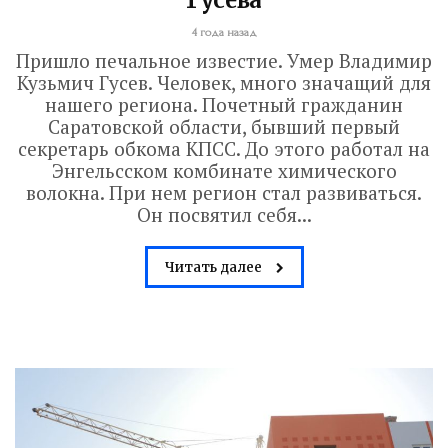
Гусева
Саратове. В настоящее время на
завершающий этап вышла
4 года назад
реконструкция крытого бассейна и
Пришло печальное известие. Умер Владимир
Кузьмич Гусев. Человек, много значащий для
строительство открытого всепогодного
нашего региона. Почетный гражданин
стадиона. Задача – сдать объекты до...
Саратовской области, бывший первый
секретарь обкома КПСС. До этого работал на
Энгельсском комбинате химического
Read More
волокна. При нем регион стал развиваться.
Он посвятил себя...
Читать далее