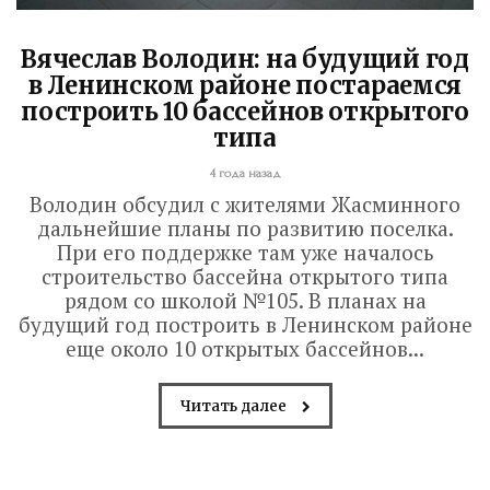
Вячеслав Володин: на будущий год
в Ленинском районе постараемся
построить 10 бассейнов открытого
типа
4 года назад
Володин обсудил с жителями Жасминного
дальнейшие планы по развитию поселка.
При его поддержке там уже началось
строительство бассейна открытого типа
Володин о СПАСЕНИИ
рядом со школой №105. В планах на
будущий год построить в Ленинском районе
здания колледжа
еще около 10 открытых бассейнов...
радиоэлектроники
Читать далее
им. Яблочкова СГУ
2 недели назад