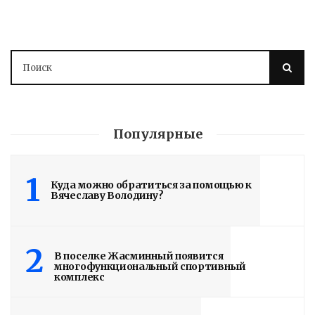
Вячеслав Володин в ходе ВКС
раскритиковал ответственных лиц за
ненадлежащую эксплуатацию и
разрушение здания колледжа,
имеющего статус объекта историко-
культурного наследия. Напомним,
ранее в ходе рабочей поездки он
Популярные
посетил старейший...
1
Read More
Куда можно обратиться за помощью к
Вячеславу Володину?
2
В поселке Жасминный появится
многофункциональный спортивный
комплекс