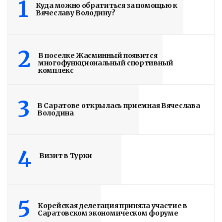
ЗАВЕРШЕНЫ
1
Куда можно обратиться за помощью к
Вячеславу Володину?
4 дня назад
Вячеслав Володин посетил высшее
артиллерийское командное училище в
2
В поселке Жасминный появится
Саратове. В настоящее время на
многофункциональный спортивный
комплекс
завершающий этап вышла
реконструкция крытого бассейна и
3
строительство открытого всепогодного
В Саратове открылась приемная Вячеслава
Володина
стадиона. Задача – сдать объекты до...
Read More
4
Визит в Турки
5
Корейская делегация приняла участие в
Саратовском экономическом форуме