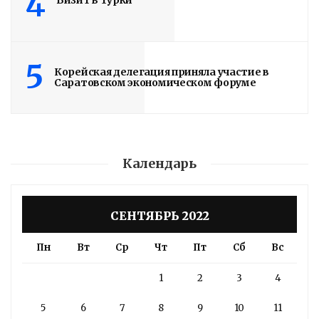
4
Визит в Турки
5
Корейская делегация приняла участие в
Саратовском экономическом форуме
Календарь
СЕНТЯБРЬ 2022
Пн
Вт
Ср
Чт
Пт
Сб
Вс
1
2
3
4
5
6
7
8
9
10
11