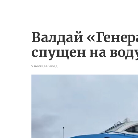
Валдай «Гене
спущен на вод
9 месяцев назад