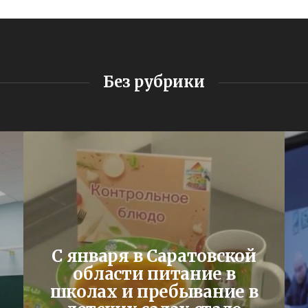
Без рубрики
С января в Саратовской
области питание в
школах и пребывание в