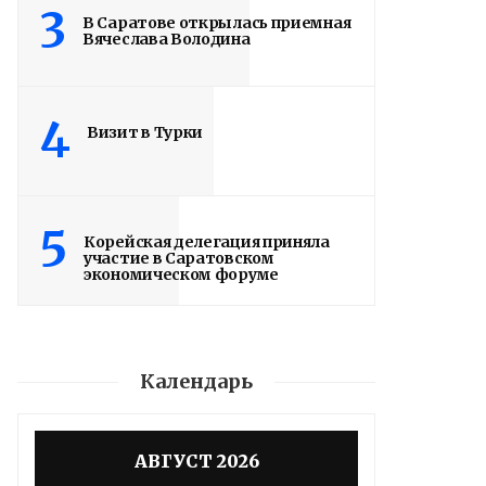
3
В Саратове открылась приемная
Вячеслава Володина
4
Визит в Турки
5
Корейская делегация приняла
участие в Саратовском
экономическом форуме
Календарь
Володин: 31 августа
РАБОТЫ БУДУТ
АВГУСТ 2026
ЗАВЕРШЕНЫ