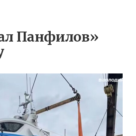
рал Панфилов»
у