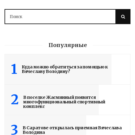
Популярные
1
Куда можно обратиться за помощью к
Вячеславу Володину?
2
В поселке Жасминный появится
многофункциональный спортивный
Сборка ПЯТОГО
комплекс
ВАЛДАЯ вышла на
3
завершающую
В Саратове открылась приемная Вячеслава
Володина