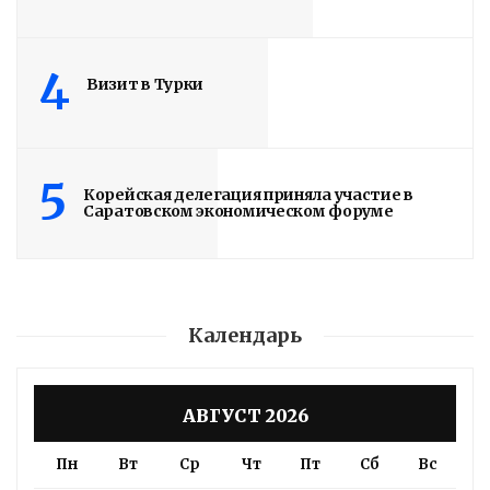
стадию
3 дня назад
4
Визит в Турки
На заводе показали как идет сборка
Read More
5
Корейская делегация приняла участие в
Саратовском экономическом форуме
Календарь
АВГУСТ 2026
Пн
Вт
Ср
Чт
Пт
Сб
Вс