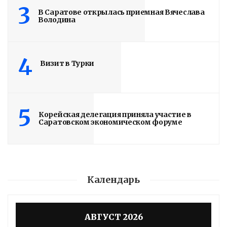
3
В Саратове открылась приемная Вячеслава
Володина
4
Визит в Турки
Володин: 31 августа
5
РАБОТЫ БУДУТ
Корейская делегация приняла участие в
Саратовском экономическом форуме
ЗАВЕРШЕНЫ
4 дня назад
Подробности в статье!
Календарь
Read More
АВГУСТ 2026