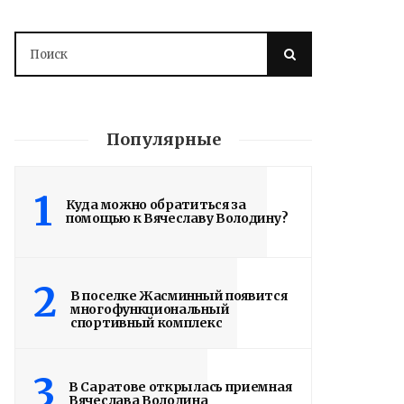
Популярные
1
Куда можно обратиться за
помощью к Вячеславу Володину?
Володин о СПАСЕНИИ
здания колледжа
2
В поселке Жасминный появится
радиоэлектроники
многофункциональный
спортивный комплекс
им. Яблочкова СГУ
3
2 недели назад
В Саратове открылась приемная
Вячеслава Володина