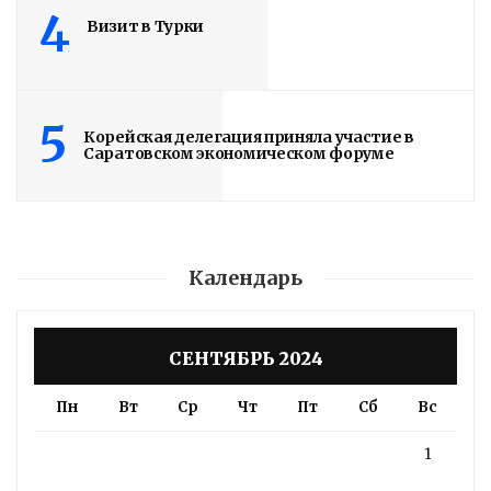
4
Визит в Турки
5
Корейская делегация приняла участие в
Саратовском экономическом форуме
Календарь
СЕНТЯБРЬ 2024
Пн
Вт
Ср
Чт
Пт
Сб
Вс
1