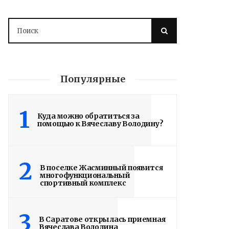
Популярные
1
Куда можно обратиться за
помощью к Вячеславу Володину?
Володин: 31 августа
РАБОТЫ БУДУТ
2
В поселке Жасминный появится
ЗАВЕРШЕНЫ
многофункциональный
спортивный комплекс
4 дня назад
Вячеслав Володин посетил высшее
3
В Саратове открылась приемная
артиллерийское командное училище в
Вячеслава Володина