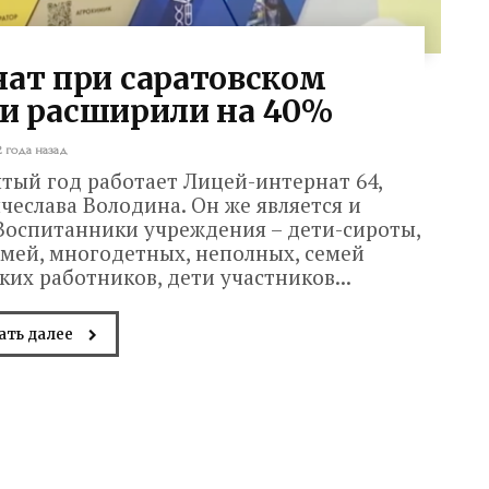
нат при саратовском
и расширили на 40%
2 года назад
тый год работает Лицей-интернат 64,
еслава Володина. Он же является и
Воспитанники учреждения – дети-сироты,
мей, многодетных, неполных, семей
их работников, дети участников...
ать далее