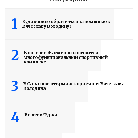
1
Куда можно обратиться за помощью к
Володин: 31 августа
Вячеславу Володину?
РАБОТЫ БУДУТ
ЗАВЕРШЕНЫ
2
В поселке Жасминный появится
многофункциональный спортивный
4 дня назад
комплекс
Подробности в статье!
3
В Саратове открылась приемная Вячеслава
Read More
Володина
4
Визит в Турки