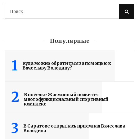
Володин о СПАСЕНИИ
Популярные
здания колледжа
1
радиоэлектроники
Куда можно обратиться за помощью к
Вячеславу Володину?
им. Яблочкова СГУ
2 недели назад
2
В поселке Жасминный появится
Здание построено в 1900 году
многофункциональный спортивный
комплекс
Read More
3
В Саратове открылась приемная Вячеслава
Володина