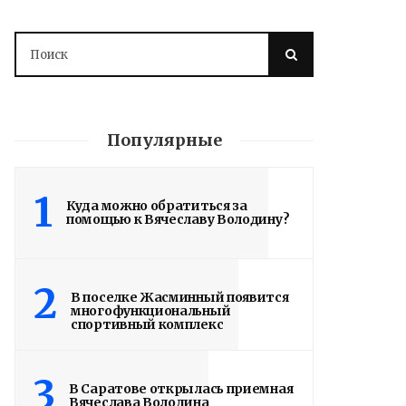
Популярные
1
Куда можно обратиться за
помощью к Вячеславу Володину?
2
В поселке Жасминный появится
многофункциональный
спортивный комплекс
3
Володин: 31 августа
В Саратове открылась приемная
Вячеслава Володина