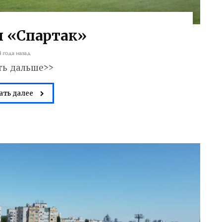
н «Спартак»
4 года назад
ть дальше>>
ать далее