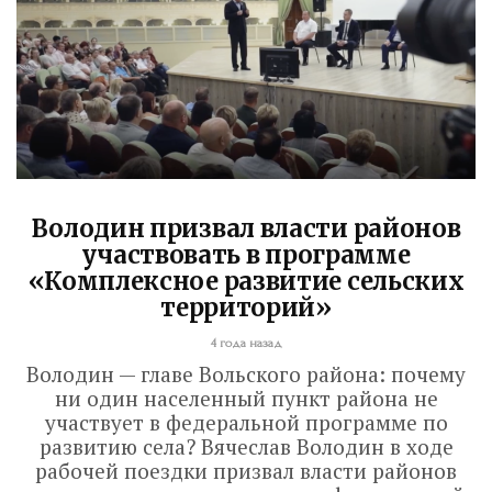
Володин призвал власти районов
участвовать в программе
«Комплексное развитие сельских
территорий»
4 года назад
Володин — главе Вольского района: почему
Володин о СПАСЕНИИ
ни один населенный пункт района не
участвует в федеральной программе по
здания колледжа
развитию села? Вячеслав Володин в ходе
рабочей поездки призвал власти районов
радиоэлектроники