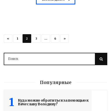
«
1
2
3
…
6
»
Популярные
1
Куда можно обратиться за помощью к
Вячеславу Володину?