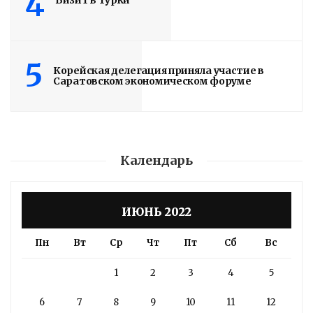
4
Визит в Турки
5
Корейская делегация приняла участие в
Саратовском экономическом форуме
Календарь
ИЮНЬ 2022
Пн
Вт
Ср
Чт
Пт
Сб
Вс
1
2
3
4
5
6
7
8
9
10
11
12