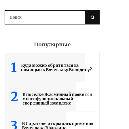
Популярные
1
Куда можно обратиться за
помощью к Вячеславу Володину?
2
В поселке Жасминный появится
многофункциональный
спортивный комплекс
3
В Саратове открылась приемная
Вячеслава Володина