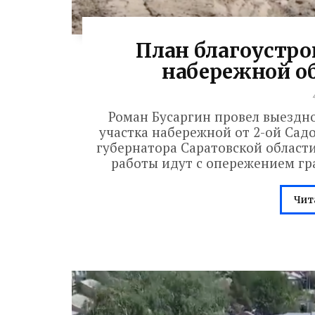
План благоустро
набережной о
Роман Бусаргин провел выездно
участка набережной от 2-ой Сад
губернатора Саратовской области
работы идут с опережением граф
Чит