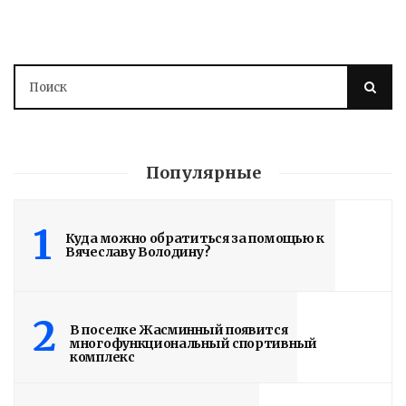
Вячеслав Володин в ходе ВКС
раскритиковал ответственных лиц за
ненадлежащую эксплуатацию и
разрушение здания колледжа,
имеющего статус объекта историко-
культурного наследия. Напомним,
ранее в ходе рабочей поездки он
Популярные
посетил старейший...
1
Read More
Куда можно обратиться за помощью к
Вячеславу Володину?
2
В поселке Жасминный появится
многофункциональный спортивный
комплекс