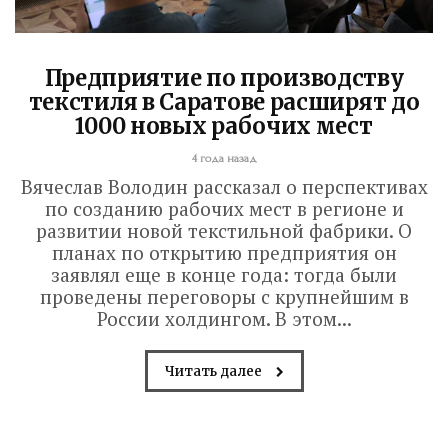
Предприятие по производству
текстиля в Саратове расширят до
1000 новых рабочих мест
4 года назад
Вячеслав Володин рассказал о перспективах
по созданию рабочих мест в регионе и
развитии новой текстильной фабрики. О
планах по открытию предприятия он
Володин о СПАСЕНИИ
заявлял еще в конце года: тогда были
проведены переговоры с крупнейшим в
здания колледжа
России холдингом. В этом...
радиоэлектроники
Читать далее
им. Яблочкова СГУ
2 недели назад