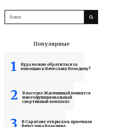
Популярные
1
Куда можно обратиться за
помощью к Вячеславу Володину?
Володин: 31 августа
РАБОТЫ БУДУТ
ЗАВЕРШЕНЫ
2
В поселке Жасминный появится
многофункциональный
спортивный комплекс
4 дня назад
Вячеслав Володин посетил высшее
3
артиллерийское командное училище в
В Саратове открылась приемная
Вячеслава Володина