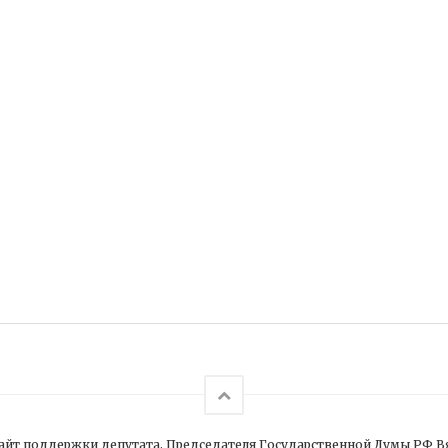
йт поддержки депутата, Председателя Государственной Думы РФ В