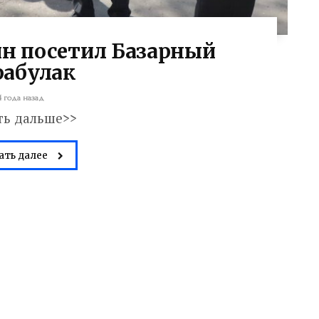
ин посетил Базарный
рабулак
4 года назад
ть дальше>>
ать далее