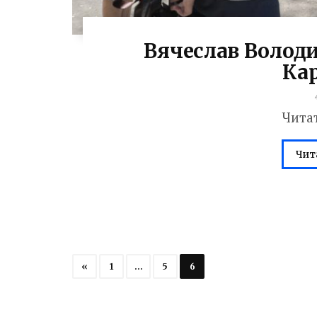
Вячеслав Волод
Ка
Чита
Чит
«
1
…
5
6