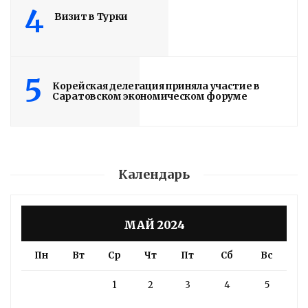
4
Визит в Турки
5
Корейская делегация приняла участие в
Саратовском экономическом форуме
Календарь
МАЙ 2024
Пн
Вт
Ср
Чт
Пт
Сб
Вс
1
2
3
4
5