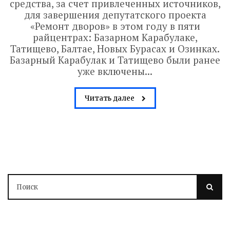
РАБОТЫ БУДУТ
средства, за счет привлеченных источников,
для завершения депутатского проекта
ЗАВЕРШЕНЫ
«Ремонт дворов» в этом году в пяти
райцентрах: Базарном Карабулаке,
4 дня назад
Татищево, Балтае, Новых Бурасах и Озинках.
Вячеслав Володин посетил высшее
Базарный Карабулак и Татищево были ранее
артиллерийское командное училище в
уже включены...
Саратове. В настоящее время на
завершающий этап вышла
Читать далее
реконструкция крытого бассейна и
строительство открытого всепогодного
стадиона. Задача – сдать объекты до...
Read More