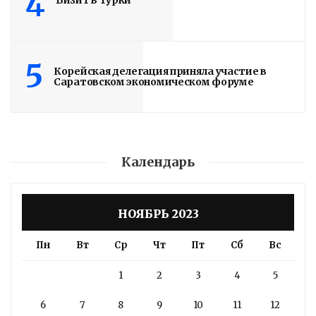
4
Визит в Турки
5
Корейская делегация приняла участие в
Саратовском экономическом форуме
Календарь
НОЯБРЬ 2023
Пн
Вт
Ср
Чт
Пт
Сб
Вс
1
2
3
4
5
6
7
8
9
10
11
12