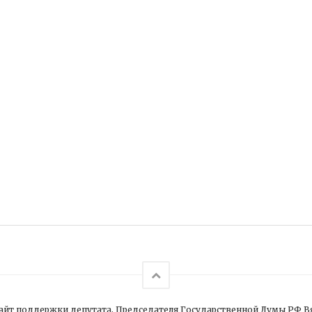
йт поддержки депутата, Председателя Государственной Думы РФ В