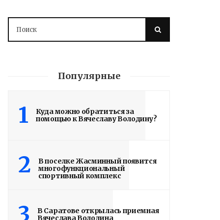
Популярные
1
Куда можно обратиться за
помощью к Вячеславу Володину?
Володин о СПАСЕНИИ
здания колледжа
радиоэлектроники
2
В поселке Жасминный появится
многофункциональный
им. Яблочкова СГУ
спортивный комплекс
2 недели назад
3
Вячеслав Володин в ходе ВКС
В Саратове открылась приемная
Вячеслава Володина