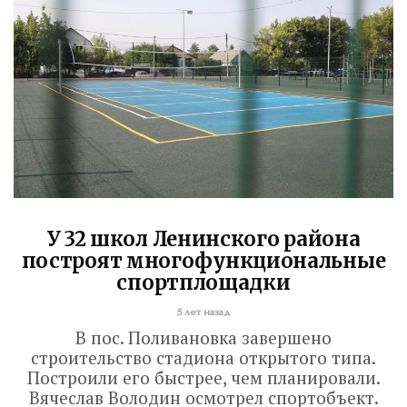
РАБОТЫ БУДУТ
ЗАВЕРШЕНЫ
5 дней назад
Вячеслав Володин посетил высшее
артиллерийское командное училище в
Саратове. В настоящее время на
завершающий этап вышла
реконструкция крытого бассейна и
строительство открытого всепогодного
У 32 школ Ленинского района
построят многофункциональные
стадиона. Задача – сдать объекты до...
спортплощадки
Read More
5 лет назад
В пос. Поливановка завершено
строительство стадиона открытого типа.
Построили его быстрее, чем планировали.
Вячеслав Володин осмотрел спортобъект.