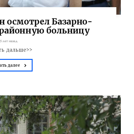
н осмотрел Базарно-
 районную больницу
5 лет назад
ть дальше>>
ать далее