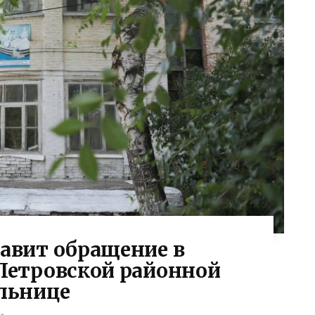
авит обращение в
Петровской районной
льнице