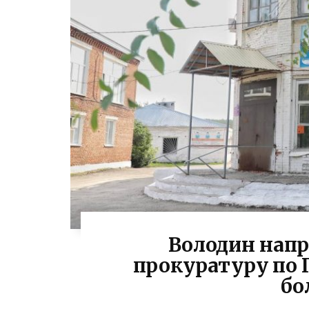
Володин напр
прокуратуру по 
бо