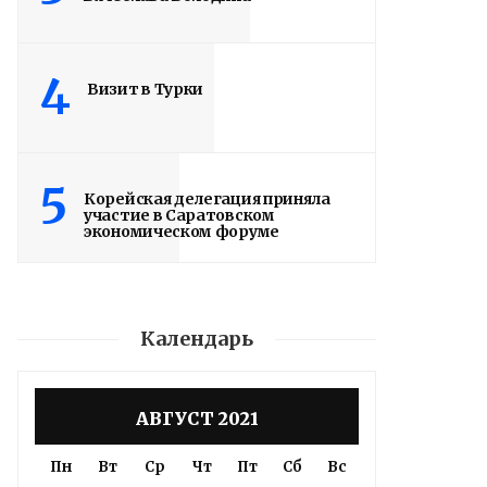
4
Визит в Турки
5
Корейская делегация приняла
участие в Саратовском
экономическом форуме
Календарь
АВГУСТ 2021
Пн
Вт
Ср
Чт
Пт
Сб
Вс