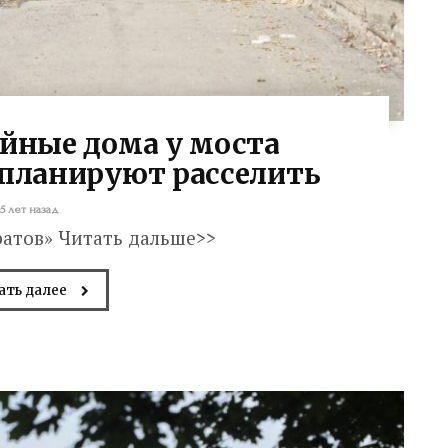
йные дома у моста
 планируют расселить
5 лет назад
ратов» Читать дальше>>
ать далее