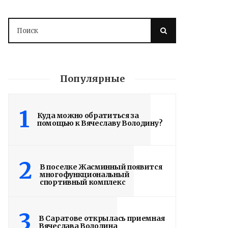
Популярные
1
Куда можно обратиться за
помощью к Вячеславу Володину?
2
В поселке Жасминный появится
многофункциональный
спортивный комплекс
3
В Саратове открылась приемная
Вячеслава Володина