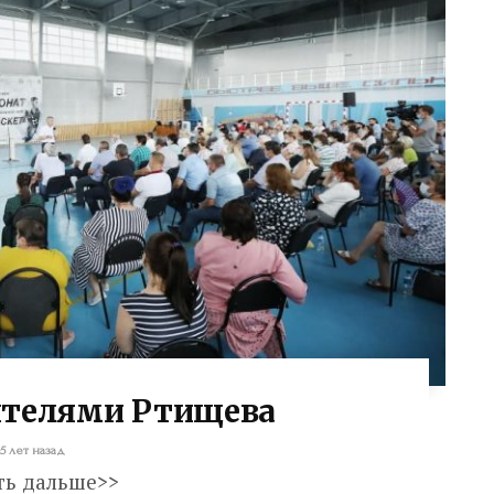
ителями Ртищева
5 лет назад
ть дальше>>