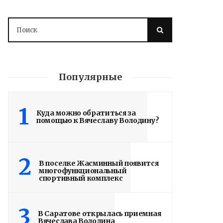
Популярные
1
Куда можно обратиться за
помощью к Вячеславу Володину?
2
В поселке Жасминный появится
многофункциональный
спортивный комплекс
3
В Саратове открылась приемная
Вячеслава Володина