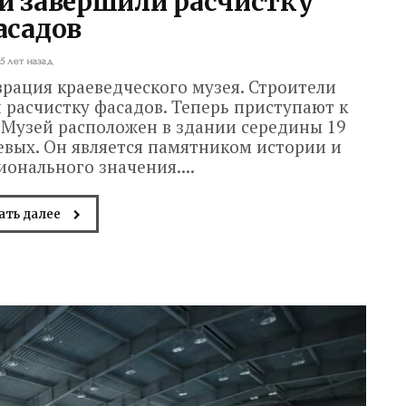
и завершили расчистку
асадов
5 лет назад
рация краеведческого музея. Строители
расчистку фасадов. Теперь приступают к
Музей расположен в здании середины 19
вых. Он является памятником истории и
онального значения....
ать далее