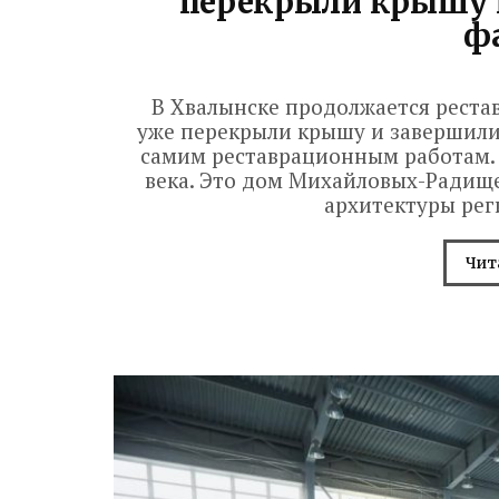
перекрыли крышу 
ф
В Хвалынске продолжается рестав
уже перекрыли крышу и завершили 
самим реставрационным работам. 
века. Это дом Михайловых-Радище
архитектуры реги
Чит