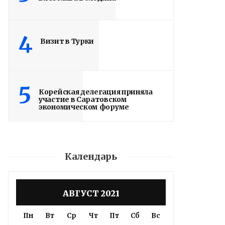
4
Визит в Турки
5
Корейская делегация приняла
участие в Саратовском
экономическом форуме
Календарь
АВГУСТ 2021
Пн
Вт
Ср
Чт
Пт
Сб
Вс