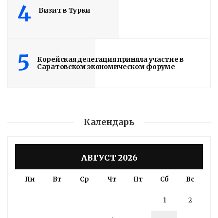
4
Визит в Турки
5
Корейская делегация приняла участие в
Володин: 31 августа
Саратовском экономическом форуме
РАБОТЫ БУДУТ
ЗАВЕРШЕНЫ
4 дня назад
Календарь
Подробности в статье!
АВГУСТ 2026
Read More
Пн
Вт
Ср
Чт
Пт
Сб
Вс
1
2