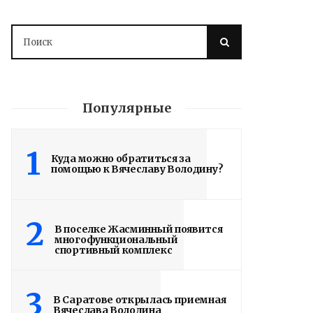
Популярные
1
Куда можно обратиться за
помощью к Вячеславу Володину?
Володин о СПАСЕНИИ
здания колледжа
радиоэлектроники
2
В поселке Жасминный появится
многофункциональный
им. Яблочкова СГУ
спортивный комплекс
2 недели назад
3
Вячеслав Володин в ходе ВКС
В Саратове открылась приемная
Вячеслава Володина