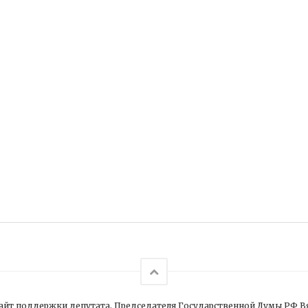
йт поддержки депутата, Председателя Государственной Думы РФ В