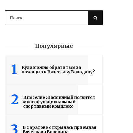
Популярные
1
Куда можно обратиться за
помощью к Вячеславу Володину?
Володин: 31 августа
РАБОТЫ БУДУТ
2
В поселке Жасминный появится
ЗАВЕРШЕНЫ
многофункциональный
спортивный комплекс
4 дня назад
Вячеслав Володин посетил высшее
3
В Саратове открылась приемная
артиллерийское командное училище в
Вячеслава Володина