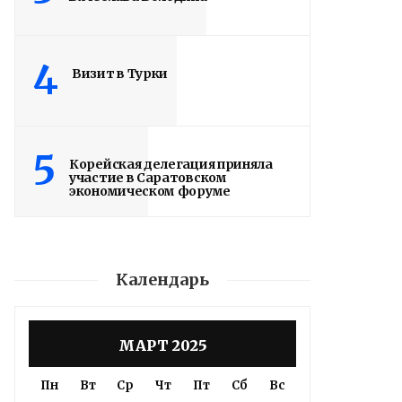
Саратове. В настоящее время на
завершающий этап вышла
4
реконструкция крытого бассейна и
Визит в Турки
строительство открытого всепогодного
стадиона. Задача – сдать объекты до...
5
Корейская делегация приняла
Read More
участие в Саратовском
экономическом форуме
Календарь
МАРТ 2025
Пн
Вт
Ср
Чт
Пт
Сб
Вс