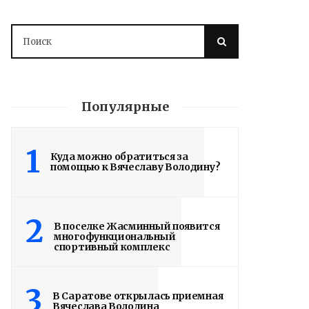
Популярные
1
Куда можно обратиться за
помощью к Вячеславу Володину?
2
В поселке Жасминный появится
многофункциональный
спортивный комплекс
3
В Саратове открылась приемная
Вячеслава Володина