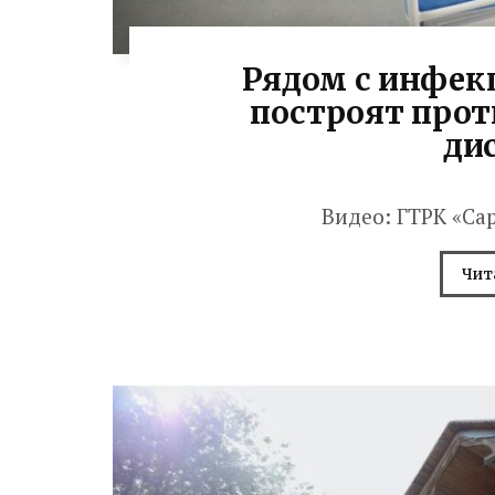
Рядом с инфек
построят про
ди
Видео: ГТРК «Са
Чит