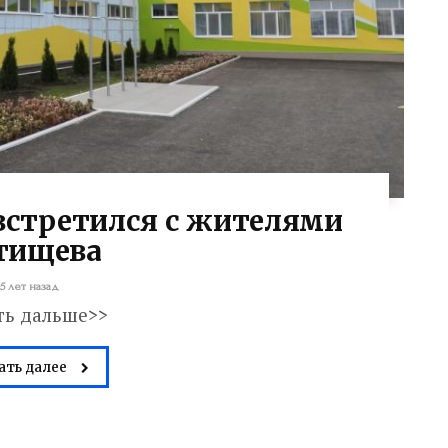
встретился с жителями
тищева
5 лет назад
ть дальше>>
ать далее