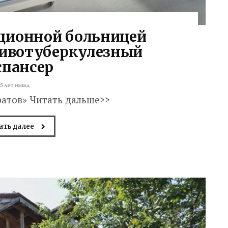
ционной больницей
тивотуберкулезный
спансер
5 лет назад
ратов» Читать дальше>>
ать далее