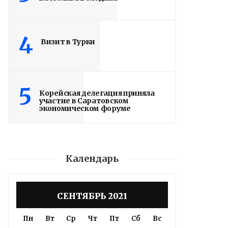
4
Визит в Турки
5
Корейская делегация приняла
участие в Саратовском
экономическом форуме
Календарь
СЕНТЯБРЬ 2021
Пн
Вт
Ср
Чт
Пт
Сб
Вс