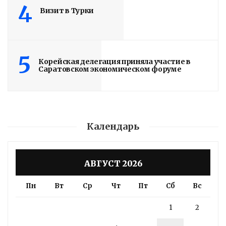
4
Визит в Турки
5
Володин: 31 августа
Корейская делегация приняла участие в
Саратовском экономическом форуме
РАБОТЫ БУДУТ
ЗАВЕРШЕНЫ
4 дня назад
Календарь
Подробности в статье!
АВГУСТ 2026
Read More
Пн
Вт
Ср
Чт
Пт
Сб
Вс
1
2