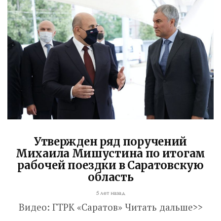
Вячеслав Володин посетил высшее
артиллерийское командное училище в
Саратове. В настоящее время на
завершающий этап вышла
реконструкция крытого бассейна и
строительство открытого всепогодного
стадиона. Задача – сдать объекты до...
Read More
Утвержден ряд поручений
Михаила Мишустина по итогам
рабочей поездки в Саратовскую
область
5 лет назад
Видео: ГТРК «Саратов» Читать дальше>>