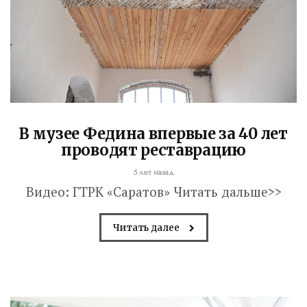
В музее Федина впервые за 40 лет
проводят реставрацию
5 лет назад
Видео: ГТРК «Саратов» Читать дальше>>
Володин: 31 августа
Читать далее
РАБОТЫ БУДУТ
ЗАВЕРШЕНЫ
4 дня назад