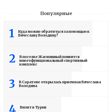
Популярные
1
Куда можно обратиться за помощью к
Вячеславу Володину?
2
В поселке Жасминный появится
многофункциональный спортивный
комплекс
3
В Саратове открылась приемная Вячеслава
Володина
4
Визит в Турки