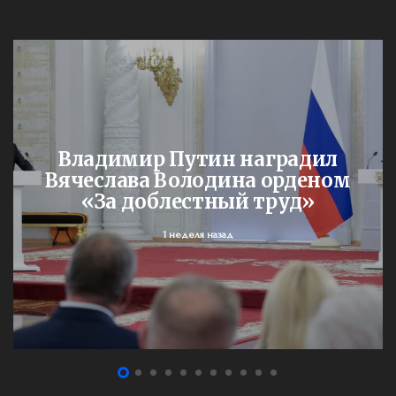
Владимир Путин наградил
Вячеслава Володина орденом
«За доблестный труд»
1 неделя назад