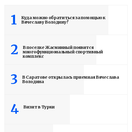
1
Куда можно обратиться за помощью к
Вячеславу Володину?
Володин о СПАСЕНИИ
здания колледжа
2
радиоэлектроники
В поселке Жасминный появится
многофункциональный спортивный
им. Яблочкова СГУ
комплекс
2 недели назад
3
В Саратове открылась приемная Вячеслава
Здание построено в 1900 году
Володина
Read More
4
Визит в Турки