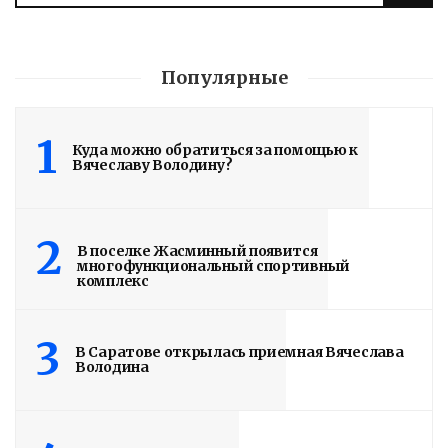
Популярные
Володин: 31 августа
1
Куда можно обратиться за помощью к
РАБОТЫ БУДУТ
Вячеславу Володину?
ЗАВЕРШЕНЫ
3 дня назад
2
В поселке Жасминный появится
Подробности в статье!
многофункциональный спортивный
комплекс
Read More
3
В Саратове открылась приемная Вячеслава
Володина