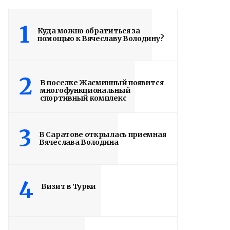
1
Куда можно обратиться за
помощью к Вячеславу Володину?
2
В поселке Жасминный появится
многофункциональный
спортивный комплекс
3
В Саратове открылась приемная
Вячеслава Володина
4
Визит в Турки