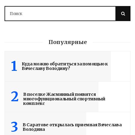
Володин о СПАСЕНИИ
Популярные
здания колледжа
радиоэлектроники
1
Куда можно обратиться за помощью к
Вячеславу Володину?
им. Яблочкова СГУ
2 недели назад
2
Здание построено в 1900 году
В поселке Жасминный появится
многофункциональный спортивный
комплекс
Read More
3
В Саратове открылась приемная Вячеслава
Володина