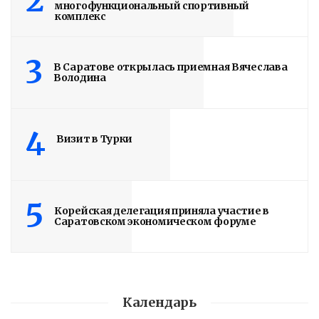
2
многофункциональный спортивный
комплекс
3
В Саратове открылась приемная Вячеслава
Володина
Володин о СПАСЕНИИ
4
Визит в Турки
здания колледжа
радиоэлектроники
5
им. Яблочкова СГУ
Корейская делегация приняла участие в
Саратовском экономическом форуме
2 недели назад
Здание построено в 1900 году
Календарь
Read More