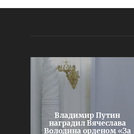
Владимир Путин
од – с
наградил Вячеслава
ми
Володина орденом «За