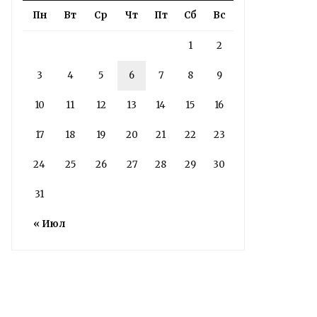
им. Яблочкова СГУ
Пн
Вт
Ср
Чт
Пт
Сб
Вс
2 недели назад
1
2
Здание построено в 1900 году
3
4
5
6
7
8
9
Read More
10
11
12
13
14
15
16
17
18
19
20
21
22
23
24
25
26
27
28
29
30
31
« Июл