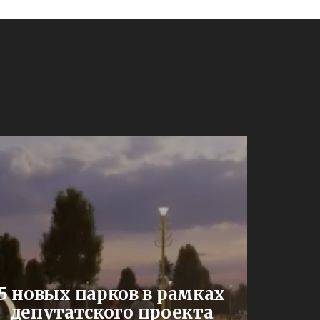
В Сар
5 новых парков в рамках
депутатского проекта