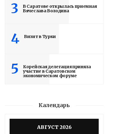
3
В Саратове открылась приемная
Вячеслава Володина
4
Визит в Турки
5
Корейская делегация приняла
участие в Саратовском
экономическом форуме
Календарь
Володин о СПАСЕНИИ
здания колледжа
радиоэлектроники
АВГУСТ 2026