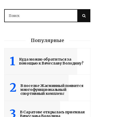
Популярные
1
Куда можно обратиться за
помощью к Вячеславу Володину?
Володин: 31 августа
РАБОТЫ БУДУТ
ЗАВЕРШЕНЫ
2
В поселке Жасминный появится
многофункциональный
спортивный комплекс
4 дня назад
Вячеслав Володин посетил высшее
3
артиллерийское командное училище в
В Саратове открылась приемная
Вячеслава Володина