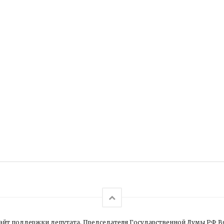
йт поддержки депутата, Председателя Государственной Думы РФ В